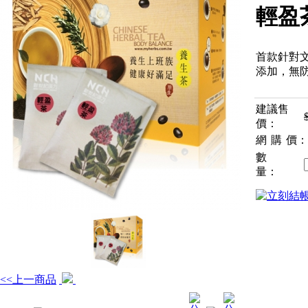
輕盈
首款針對
添加，無
建議售
價：
網購
價：
數
量：
<<上一商品