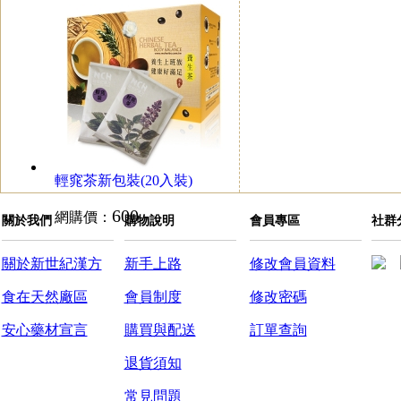
輕窕茶新包裝(20入裝)
600
網購價：
關於我們
購物說明
會員專區
社群
關於新世紀漢方
新手上路
修改會員資料
食在天然廠區
會員制度
修改密碼
安心藥材宣言
購買與配送
訂單查詢
退貨須知
常見問題