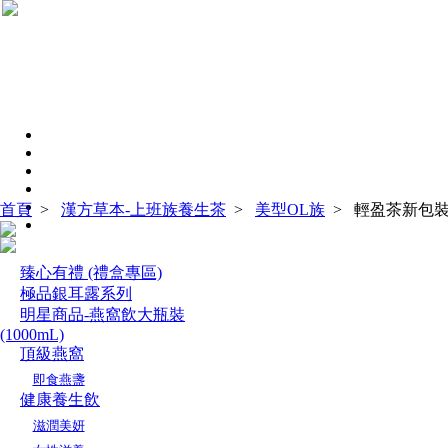
首頁
>
漢方草本-上班族養生茶
>
美型OL族
>
輕盈茶新包裝(
臻心有禮 (禮盒專區)
極品銀耳露系列
明星商品-燕窩飲大瓶裝
(1000mL)
頂級燕窩
即食燕盞
健康養生飲
滋潤美妍