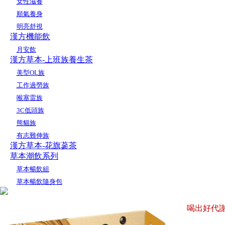
女性滋養
順氣養身
明亮舒視
漢方機能飲
月安飲
漢方草本-上班族養生茶
美型OL族
工作過勞族
喉塞雷族
3C低頭族
熊貓族
有志難伸族
漢方草本-花旗蔘茶
草本潮飲系列
草本暢飲組
草本暢飲隨身包
喝出好代謝