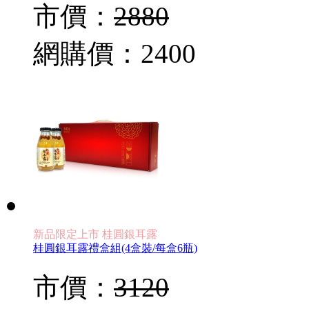
市價：
2880
網購價：
2400
新品限定上市 桂圓銀耳露
桂圓銀耳露禮盒組(4盒裝/每盒6瓶)
市價：
3120