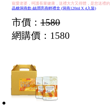
寵愛老婆，呵護長輩健康，送禮大方又得體，是您送禮的
晶糖洞燕飲-絲潤亮燕輕禮盒 (洞燕120ml X 4入裝)
市價：
1580
網購價：
1580