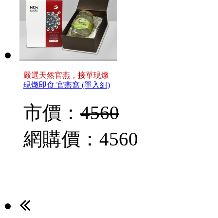
嚴選天然官燕，接單現燉
現燉即食 官燕窩 (單入組)
市價：
4560
網購價：
4560