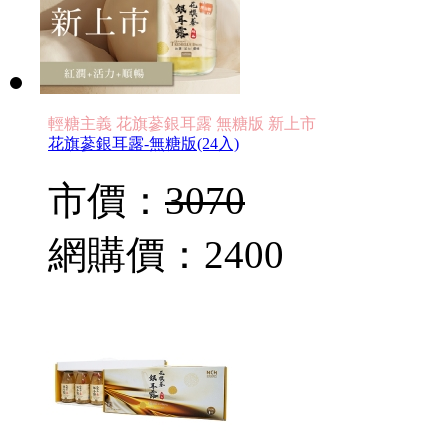
輕糖主義 花旗蔘銀耳露 無糖版 新上市
花旗蔘銀耳露-無糖版(24入)
市價：
3070
網購價：
2400