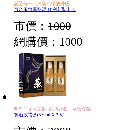
感受每一口清新順暢的呼吸
百合玉竹雪梨湯-便利新裝上市
市價：
1000
網購價：
1000
明星商品大瓶裝~餽贈共飲，至臻尊榮
御燕飲禮盒(570ml X 2入)