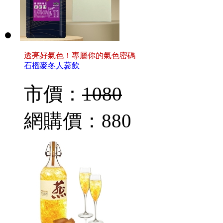
透亮好氣色！專屬你的氣色密碼
石榴麥冬人蔘飲
市價：
1080
網購價：
880