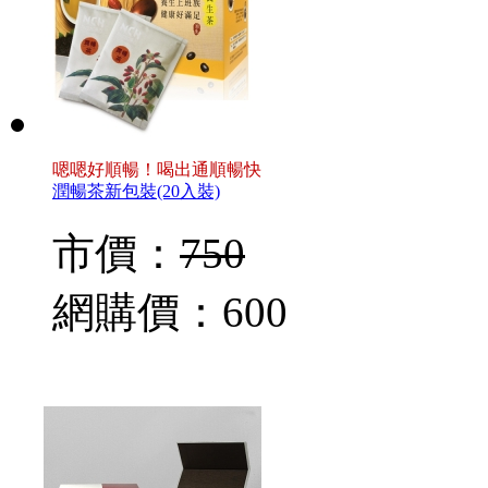
嗯嗯好順暢！喝出通順暢快
潤暢茶新包裝(20入裝)
市價：
750
網購價：
600