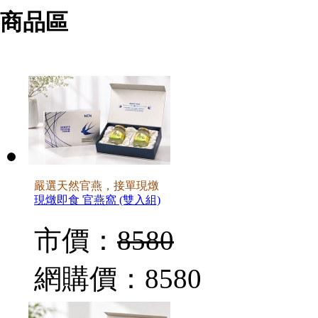
商品區
嚴選天然官燕，接單現燉
現燉即食 官燕窩 (雙入組)
市價：
8580
網購價：
8580