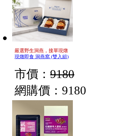
嚴選野生洞燕，接單現燉
現燉即食 洞燕窩 (雙入組)
市價：
9180
網購價：
9180