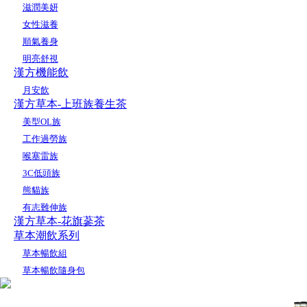
滋潤美妍
女性滋養
順氣養身
明亮舒視
漢方機能飲
月安飲
漢方草本-上班族養生茶
美型OL族
工作過勞族
喉塞雷族
3C低頭族
熊貓族
有志難伸族
漢方草本-花旗蔘茶
草本潮飲系列
草本暢飲組
草本暢飲隨身包