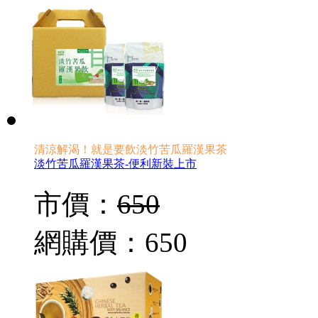
清涼解渴！就是要飲淡竹苦瓜羅漢果茶
淡竹苦瓜羅漢果茶-便利新裝上市
市價：
650
網購價：
650