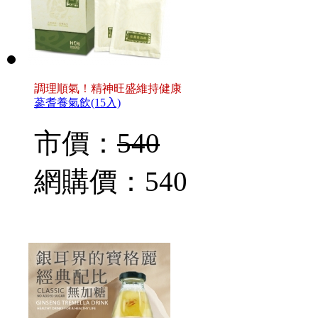
調理順氣！精神旺盛維持健康
蔘耆養氣飲(15入)
市價：
540
網購價：
540