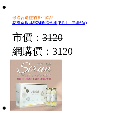
最適合送禮的養生飲品
花旗蔘銀耳露24瓶禮盒組(四組、每組6瓶)
市價：
3120
網購價：
3120