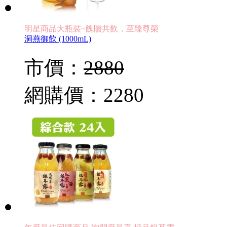
明星商品大瓶裝~餽贈共飲，至臻尊榮
洞燕御飲 (1000mL)
市價：
2880
網購價：
2280