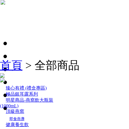
首頁
>
全部商品
臻心有禮 (禮盒專區)
極品銀耳露系列
明星商品-燕窩飲大瓶裝
(1000mL)
頂級燕窩
即食燕盞
健康養生飲