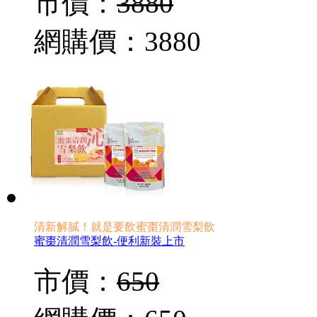
市價：
3880
網購價：
3880
清新解膩！就是要飲蜜棗清潤雪梨飲
蜜棗清潤雪梨飲-便利新裝上市
市價：
650