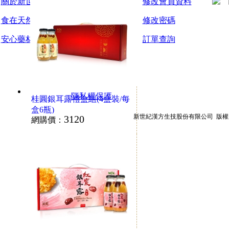
關於新世紀漢方
新手上路
修改會員資料
食在天然廠區
會員制度
修改密碼
安心藥材宣言
購買與配送
訂單查詢
退貨須知
常見問題
隱私權保護
桂圓銀耳露禮盒組(4盒裝/每
盒6瓶)
新世紀漢方生技股份有限公司 版權所有© 201
3120
網購價：