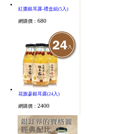
紅棗銀耳露-禮盒組(5入)
680
網購價：
花旗蔘銀耳露(24入)
2400
網購價：