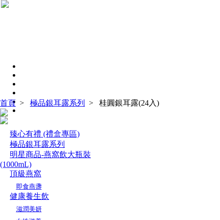
首頁
>
極品銀耳露系列
>
桂圓銀耳露(24入)
臻心有禮 (禮盒專區)
極品銀耳露系列
明星商品-燕窩飲大瓶裝
(1000mL)
頂級燕窩
即食燕盞
健康養生飲
滋潤美妍