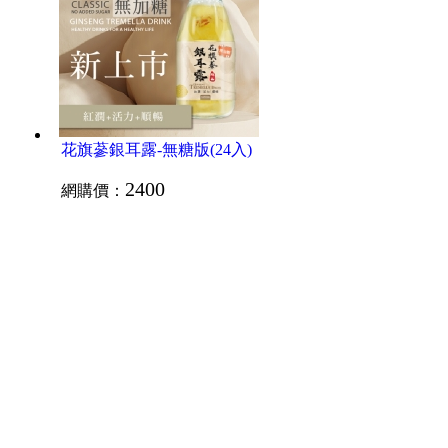
花旗蔘銀耳露-無糖版(24入)
2400
網購價：