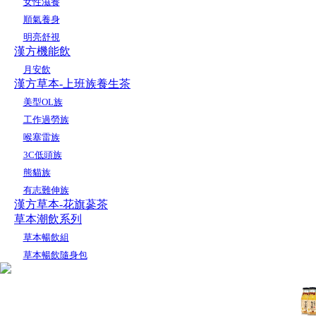
女性滋養
順氣養身
明亮舒視
漢方機能飲
月安飲
漢方草本-上班族養生茶
美型OL族
工作過勞族
喉塞雷族
3C低頭族
熊貓族
有志難伸族
漢方草本-花旗蔘茶
草本潮飲系列
草本暢飲組
草本暢飲隨身包