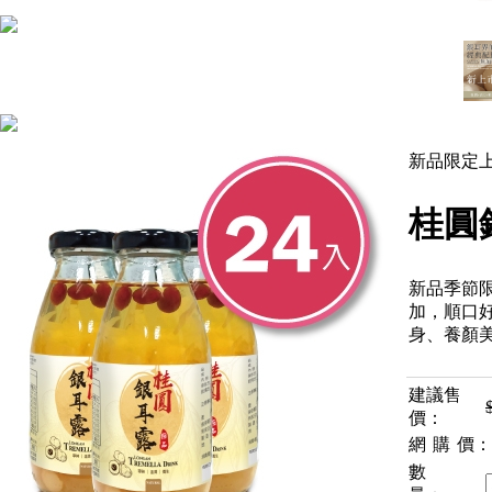
新品限定上
桂圓銀
新品季節
加，順口
身、養顏
建議售
價：
網購
價：
數